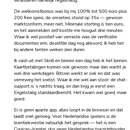
veranderen namelijk regelmatig.
De welkomstbonus was bij mij 100% tot 500 euro plus
200 free spins, de omzeteis stond op 35x — gewoon
marktconform, meer niet. Minimale storting is tien euro,
en het aanmelden zelf kostte me hooguit drie minuten.
Waar ik wel positief van verraste was de verificatie:
documenten erin, dezelfde dag nog akkoord. Ik heb het
bij andere tenten weken zien duren.
Ik cash uit met Skrill en binnen een dag heb ik het binnen.
Kaartbetalingen kunnen ook gewoon, maar dan wacht je
wel drie werkdagen. Bitcoin werkt er ook en dat was
verreweg het snelst. Waar ik me wel aan stoor: de chat-
support is ‘s nachts traag, en dan krijg je eerst een
Engelstalig standaardbericht. Het kwam wel goed, maar
goed.
Er is geen aparte app, alles loopt in de browser en dat
laadt snel genoeg. Voor Nederlandse spelers is de
licentiekwestie natuurlijk het gesprek — het is een
Curacao-licentie, dus geen Nederlandse toezichthouder,