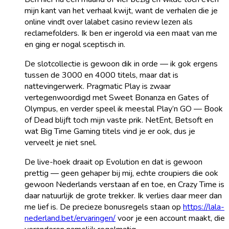
mijn kant van het verhaal kwijt, want de verhalen die je
online vindt over lalabet casino review lezen als
reclamefolders. Ik ben er ingerold via een maat van me
en ging er nogal sceptisch in.
De slotcollectie is gewoon dik in orde — ik gok ergens
tussen de 3000 en 4000 titels, maar dat is
nattevingerwerk. Pragmatic Play is zwaar
vertegenwoordigd met Sweet Bonanza en Gates of
Olympus, en verder speel ik meestal Play’n GO — Book
of Dead blijft toch mijn vaste prik. NetEnt, Betsoft en
wat Big Time Gaming titels vind je er ook, dus je
verveelt je niet snel.
De live-hoek draait op Evolution en dat is gewoon
prettig — geen gehaper bij mij, echte croupiers die ook
gewoon Nederlands verstaan af en toe, en Crazy Time is
daar natuurlijk de grote trekker. Ik verlies daar meer dan
me lief is. De precieze bonusregels staan op
https://lala-
nederland.bet/ervaringen/
voor je een account maakt, die