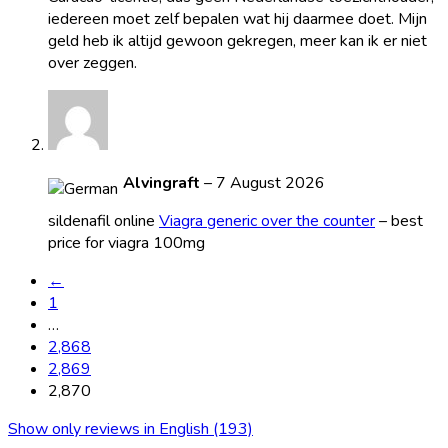
iedereen moet zelf bepalen wat hij daarmee doet. Mijn
geld heb ik altijd gewoon gekregen, meer kan ik er niet
over zeggen.
Alvingraft
–
7 August 2026
sildenafil online
Viagra generic over the counter
– best
price for viagra 100mg
←
1
…
2,868
2,869
2,870
Show only reviews in English (193)