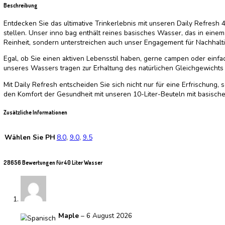
Startseite
/
Wasser
/ 40 Liter Wasser
Bewertet mit
2.52
von 5, basierend auf
9388
Kundenbewert
(
28656
Kundenbewertungen)
€
160.00
40 Liter alkalisches Wasser
Wählen Sie PH
Leeren
40 Liter Wasser Menge
In den Warenkorb
Artikelnummer:
n. v.
Kategorie:
Wasser
Schlagwort:
40 Lite
Beschreibung
Zusätzliche Informationen
Bewertungen (28656)