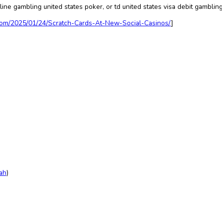
y Refresh 40-Liter-Beuteln mit alkalischem Wasser, die spezi
as in einem umweltfreundlichen, BPA-freien Beutel geliefert w
r Nachhaltigkeit und Gesundheit.
 oder einfach jeden Tag gereinigtes Wasser genießen möchten
chgewichts in Ihrem Körper bei, während die BPA-freien Beut
rfrischung, sondern auch für einen Lebensstil, der gut für Si
mit basischem Wasser!