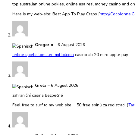
Beschreibung
Entdecken Sie das ultimative Trinkerlebnis mit unseren Dail
stellen. Unser inno bag enthält reines basisches Wasser, d
Reinheit, sondern unterstreichen auch unser Engagement fü
Egal, ob Sie einen aktiven Lebensstil haben, gerne campen
unseres Wassers tragen zur Erhaltung des natürlichen Glei
Mit Daily Refresh entscheiden Sie sich nicht nur für eine E
den Komfort der Gesundheit mit unseren 10-Liter-Beuteln 
Zusätzliche Informationen
Wählen Sie PH
8.0
,
9.0
,
9.5
28656 Bewertungen für
40 Liter Wasser