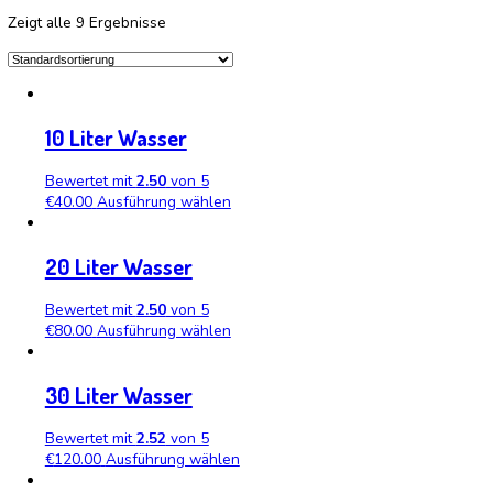
Der pH-Wert von 8,0 in alkalischem Wasser zeigt dessen basi
gilt. Werte unter 7 weisen auf Säuregehalt hin, während Wer
Basisches Wasser mit einem pH-Wert von 8,0 ist leicht basi
Behauptungen wissenschaftlich bewiesen sind. Es wird ang
Wohlbefinden beitragen kann.
Einer der positiven Aspekte des alkalischen Wassers ist sei
aufgenommen werden können, was zu einer effektiveren Flüs
Außerdem wird angenommen, dass alkalisches Wasser verschi
zur Gesundheit der Knochen, des Herz-Kreislauf-Systems un
Ein weiterer vorgeschlagener Vorteil von alkalischem Wasse
neutralisieren, wodurch das Risiko bestimmter Krankheiten
Zusammenfassend lässt sich sagen, dass alkalisches Wasser 