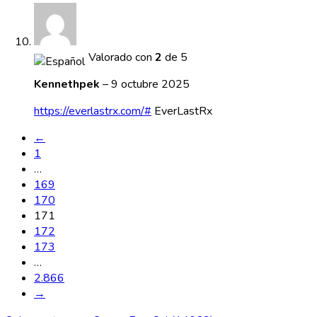
Valorado con
2
de 5
Kennethpek
–
9 octubre 2025
https://everlastrx.com/#
EverLastRx
←
1
…
169
170
171
172
173
…
2.866
→