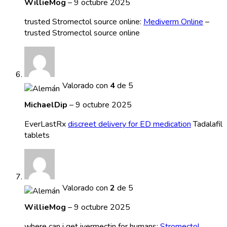
WillieMog
–
9 octubre 2025
trusted Stromectol source online:
Mediverm Online
–
trusted Stromectol source online
Valorado con
4
de 5
MichaelDip
–
9 octubre 2025
EverLastRx
discreet delivery for ED medication
Tadalafil
tablets
Valorado con
2
de 5
WillieMog
–
9 octubre 2025
where can i get ivermectin for humans:
Stromectol